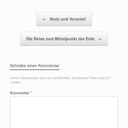
Beitragsnavigation
←
Stolz und Vorurteil
Die Reise zum Mittelpunkt der Erde
→
Schreibe einen Kommentar
Deine E-Mail-Adresse wird nicht veröffentlicht.
Erforderliche Felder sind mit
*
markiert
Kommentar
*