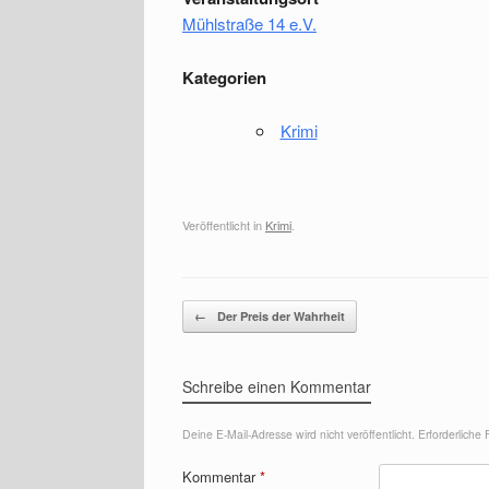
Mühlstraße 14 e.V.
Kategorien
Krimi
Veröffentlicht in
Krimi
.
Beitragsnavigation
←
Der Preis der Wahrheit
Schreibe einen Kommentar
Deine E-Mail-Adresse wird nicht veröffentlicht.
Erforderliche 
Kommentar
*