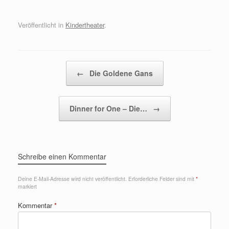
Veröffentlicht in
Kindertheater
.
Beitragsnavigation
←
Die Goldene Gans
Dinner for One – Die…
→
Schreibe einen Kommentar
Deine E-Mail-Adresse wird nicht veröffentlicht.
Erforderliche Felder sind mit
*
markiert
Kommentar
*