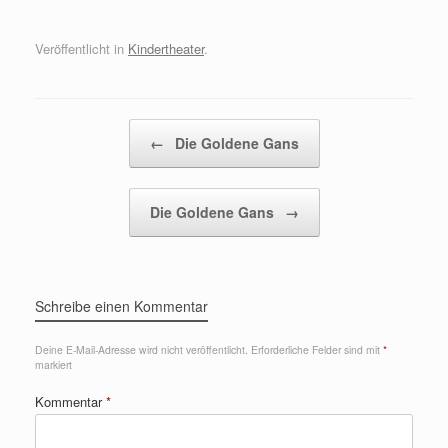
Veröffentlicht in
Kindertheater
.
Beitragsnavigation
←
Die Goldene Gans
Die Goldene Gans
→
Schreibe einen Kommentar
Deine E-Mail-Adresse wird nicht veröffentlicht.
Erforderliche Felder sind mit
*
markiert
Kommentar
*