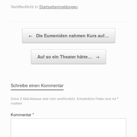
Veröffentlicht in
Startseitenmeldungen
.
Beitragsnavigation
←
Die Eumeniden nahmen Kurs auf…
Auf so ein Theater hätte…
→
Schreibe einen Kommentar
Deine E-Mail-Adresse wird nicht veröffentlicht.
Erforderliche Felder sind mit
*
markiert
Kommentar
*