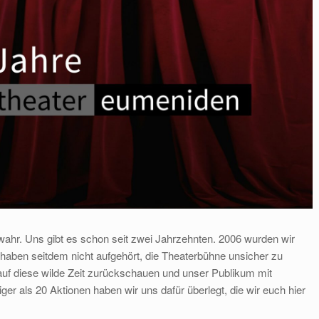
wahr. Uns gibt es schon seit zwei Jahrzehnten. 2006 wurden wir
haben seitdem nicht aufgehört, die Theaterbühne unsicher zu
uf diese wilde Zeit zurückschauen und unser Publikum mit
ger als 20 Aktionen haben wir uns dafür überlegt, die wir euch hier