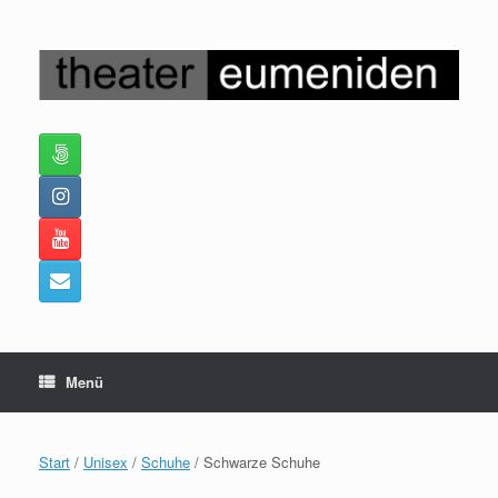
Zum
Inhalt
springen
Menü
Start
/
Unisex
/
Schuhe
/ Schwarze Schuhe