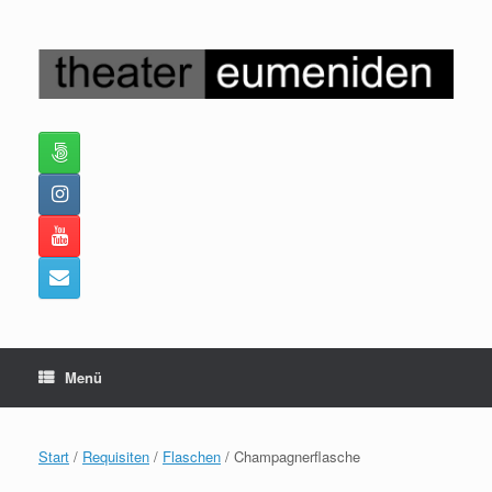
Zum
Inhalt
springen
Menü
Start
/
Requisiten
/
Flaschen
/ Champagnerflasche