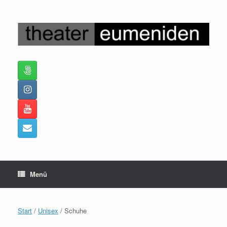
Zum
Inhalt
springen
Menü
Start
/
Unisex
/ Schuhe