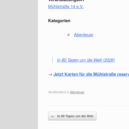
Mühlstraße 14 e.V.
Kategorien
Abenteuer
In 80 Tagen um die Welt (2026)
→
Jetzt Karten für die Mühlstraße reser
Veröffentlicht in
Abenteuer
.
Beitragsnavigation
←
In 80 Tagen um die Welt