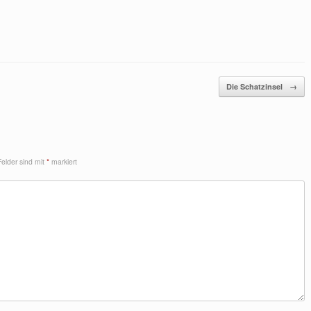
Die Schatzinsel
→
Felder sind mit
*
markiert