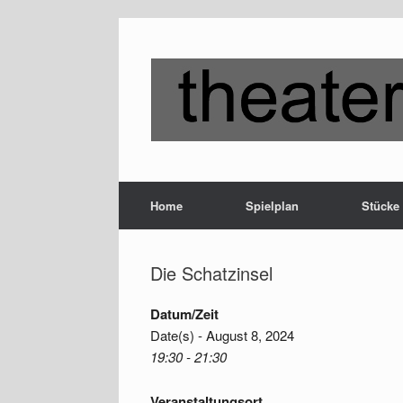
Zum
Inhalt
springen
Home
Spielplan
Stücke
Die Schatzinsel
Datum/Zeit
Date(s) - August 8, 2024
19:30 - 21:30
Veranstaltungsort