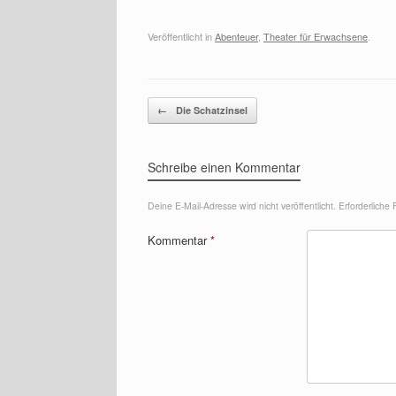
Veröffentlicht in
Abenteuer
,
Theater für Erwachsene
.
Beitragsnavigation
←
Die Schatzinsel
Schreibe einen Kommentar
Deine E-Mail-Adresse wird nicht veröffentlicht.
Erforderliche 
Kommentar
*