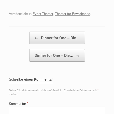
Veröffentlicht in
Event-Theater
,
Theater für Erwachsene
.
Beitragsnavigation
←
Dinner for One – Die…
Dinner for One – Die…
→
Schreibe einen Kommentar
Deine E-Mail-Adresse wird nicht veröffentlicht.
Erforderliche Felder sind mit
*
markiert
Kommentar
*