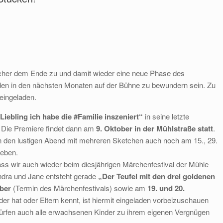
cher dem Ende zu und damit wieder eine neue Phase des
den in den nächsten Monaten auf der Bühne zu bewundern sein. Zu
 eingeladen.
Liebling ich habe die #Familie inszeniert“
in seine letzte
. Die Premiere findet dann am
9. Oktober in der Mühlstraße statt
.
ann den lustigen Abend mit mehreren Sketchen auch noch am 15., 29.
leben.
ass wir auch wieder beim diesjährigen Märchenfestival der Mühle
ndra und Jane entsteht gerade
„Der Teufel mit den drei goldenen
ber
(Termin des Märchenfestivals) sowie am
19. und 20.
der hat oder Eltern kennt, ist hiermit eingeladen vorbeizuschauen
ürfen auch alle erwachsenen Kinder zu ihrem eigenen Vergnügen