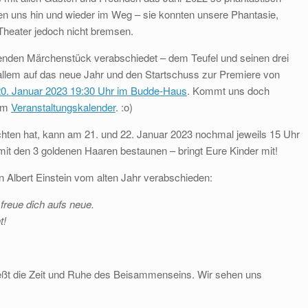
gen uns hin und wieder im Weg – sie konnten unsere Phantasie,
heater jedoch nicht bremsen.
enden Märchenstück verabschiedet – dem Teufel und seinen drei
 allem auf das neue Jahr und den Startschuss zur Premiere von
20. Januar 2023 19:30 Uhr im Budde-Haus
. Kommt uns doch
 im
Veranstaltungskalender
. :o)
ten hat, kann am 21. und 22. Januar 2023 nochmal jeweils 15 Uhr
it den 3 goldenen Haaren bestaunen – bringt Eure Kinder mit!
n Albert Einstein vom alten Jahr verabschieden:
 freue dich aufs neue.
t!
eßt die Zeit und Ruhe des Beisammenseins. Wir sehen uns