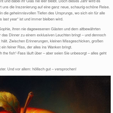
nt und dabei ihr Glas nie leer bleibt. Doch dieses Jahr wird es
t uns die Inszenierung auf eine ganz neue, schaurig-schöne Reise.
 in die geheimnisvollen Tiefen des Ursprungs, wo sich ein für alle
 last year“ ist und immer bleiben wird.
s Sophie, ihren nie dagewesenen Gästen und dem altbewährten
r das Dinner zu einem exklusiven Leuchten bringt – und dennoch
t hält. Zwischen Erinnerungen, kleinen Missgeschicken, großen
in feiner Riss, der alles ins Wanken bringt.
h the fish“-Fass läuft über – aber seien Sie unbesorgt – alles geht
ster. Und vor allem: höllisch gut – versprochen!