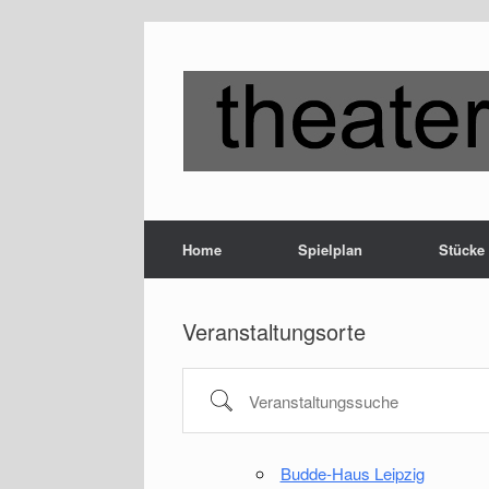
Zum
Inhalt
springen
Home
Spielplan
Stücke
Veranstaltungsorte
Veranstaltungssuche
Budde-Haus Leipzig