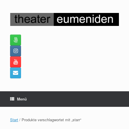
Zum
Inhalt
springen
Menü
Start
/ Produkte verschlagwortet mit „starr“