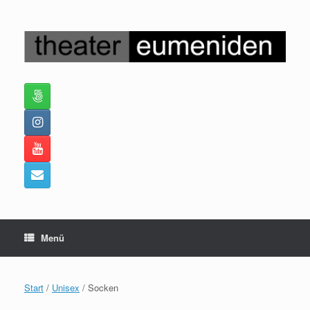
Zum
Inhalt
springen
Menü
Start
/
Unisex
/ Socken