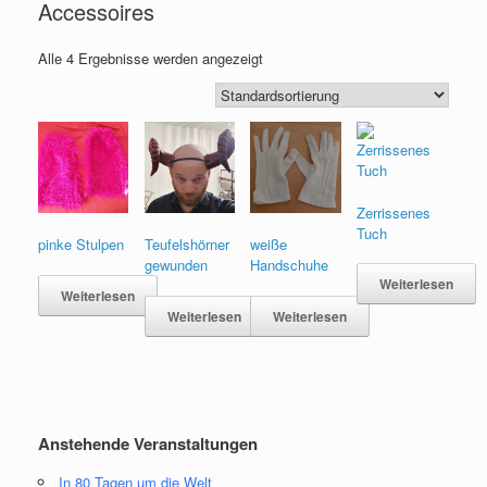
Accessoires
Alle 4 Ergebnisse werden angezeigt
Zerrissenes
Tuch
pinke Stulpen
Teufelshörner
weiße
gewunden
Handschuhe
Weiterlesen
Weiterlesen
Weiterlesen
Weiterlesen
Anstehende Veranstaltungen
In 80 Tagen um die Welt