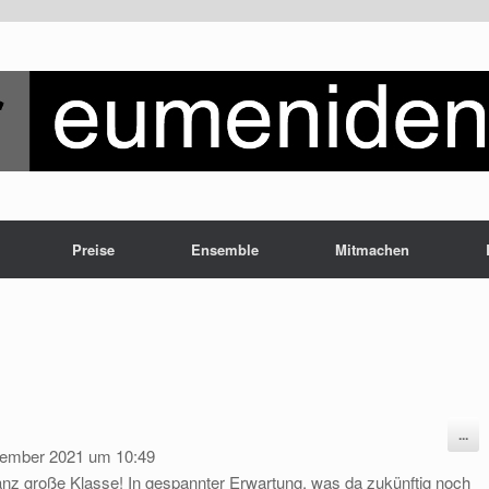
Preise
Ensemble
Mitmachen
Die
...
Me
ember 2021
um
10:49
ein
anz große Klasse! In gespannter Erwartung, was da zukünftig noch