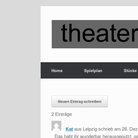
Zum
Inhalt
springen
Home
Spielplan
Stücke
2 Einträge
Kat
aus
Leipzig
schrieb am
28. Dez
Das habt ihr wunderbar herausgeputzt, g