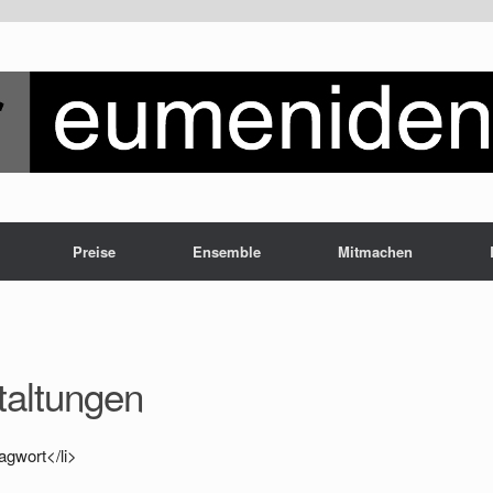
Preise
Ensemble
Mitmachen
altungen
agwort</li>