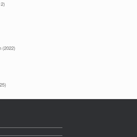
12)
n (2022)
25)